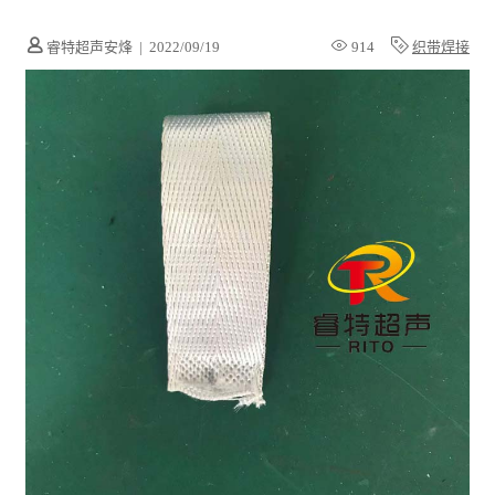
睿特超声安烽
|
2022/09/19
914
织带焊接