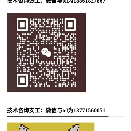
技术咨询张工：微信与tel为18861827867
技术咨询安工：微信与tel为13771560051