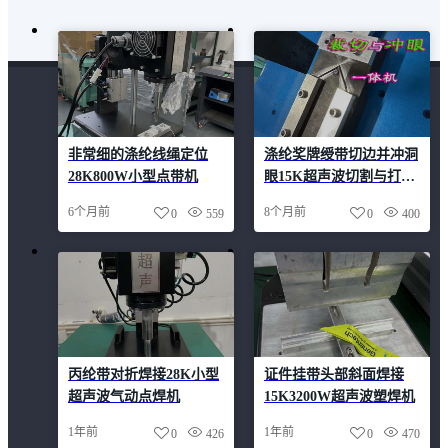
非常细的涤纶线绳定位
涤纶奖牌绶带切边并冲洞
28K800W小型点带机
眼15K超声波切割与打孔
一体机
6个月前
8个月前
0
559
0
400
丙纶带对折焊接28K小型
证件挂带头部斜面焊接
超声波气动点焊机
15K3200W超声波塑焊机
1年前
1年前
0
426
0
470