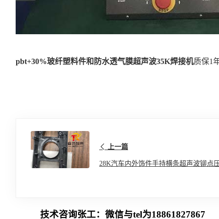
pbt+30%玻纤塑料件和防水透气膜超声波35K焊接机
质保1
上一篇
28K汽车内外饰件手持横条超声波铆点
技术咨询张工：微信与tel为18861827867