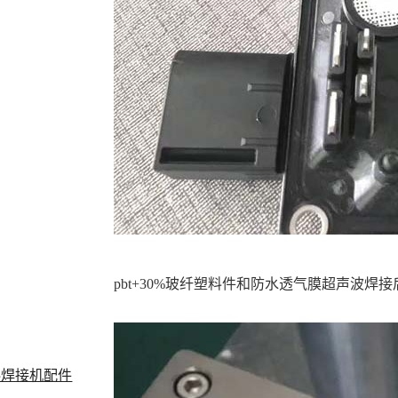
pbt+30%玻纤塑料件和防水透气膜超声波
料焊接机配件