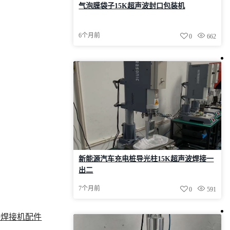
气泡膜袋子15K超声波封口包装机
6个月前
0
662
新能源汽车充电桩导光柱15K超声波焊接一
出二
7个月前
0
591
料焊接机配件