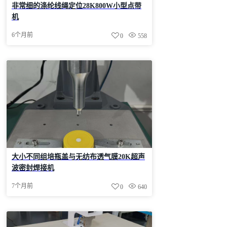
非常细的涤纶线绳定位28K800W小型点带
机
6个月前
0
558
大小不同组培瓶盖与无纺布透气膜20K超声
波密封焊接机
7个月前
0
640