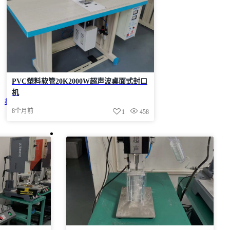
PVC塑料软管20K2000W超声波桌面式封口
机
杯盖焊接
棉毡焊接
海绵焊接
8个月前
1
458