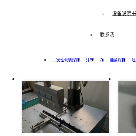
设备说明
联系我
一次性包装焊接
注塑
布
桶盖焊接
过
织带焊接
插座焊接