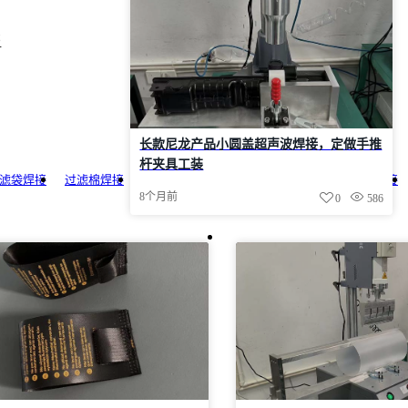
书
长款尼龙产品小圆盖超声波焊接，定做手推
杆夹具工装
滤袋焊接
过滤棉焊接
瓶盖焊接
灯具焊接
玩具焊接
充电器焊接
8个月前
0
586