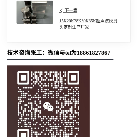
下一篇
15K20K28K30K35K超声波模具焊
头定制生产厂家
技术咨询张工：微信与tel为18861827867