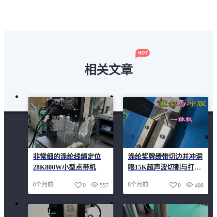
相关文章
非常细的涤纶线绳定位
涤纶奖牌绶带切边并冲洞
28K800W小型点带机
眼15K超声波切割与打孔
一体机
6个月前
8个月前
0
557
0
400