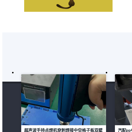
超声波手持点焊机穿刺焊接中空格子板双壁
汽配pp