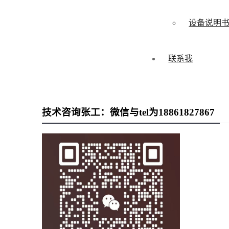
设备说明
联系我
技术咨询张工：微信与tel为18861827867