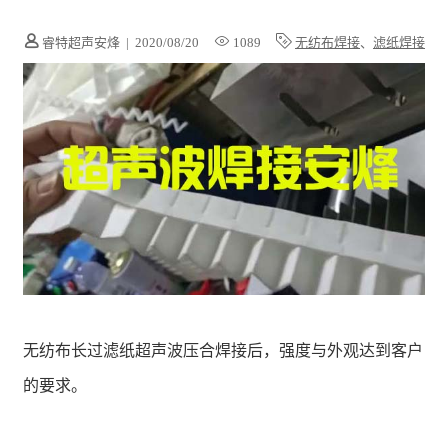
睿特超声安烽
|
2020/08/20
1089
无纺布焊接
、
滤纸焊接
无纺布长过滤纸超声波压合焊接后，强度与外观达到客户
的要求。