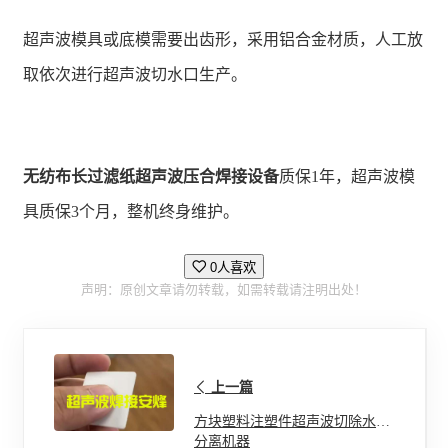
超声波模具或底模需要出齿形，采用铝合金材质，人工放
取依次进行超声波切水口生产。
无纺布长过滤纸超声波压合焊接设备
质保1年，超声波模
具质保3个月，整机终身维护。
0人喜欢
声明：原创文章请勿转载，如需转载请注明出处！
上一篇
方块塑料注塑件超声波切除水口
分离机器