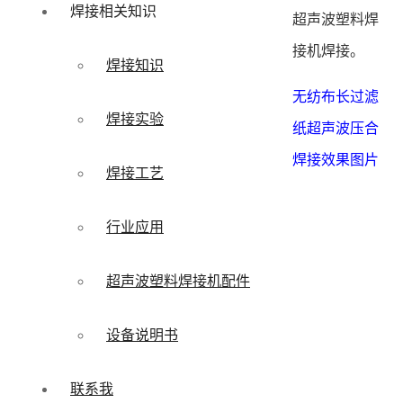
焊接相关知识
超声波塑料焊
接机焊接。
焊接知识
无纺布长过滤
焊接实验
纸超声波压合
焊接效果图片
焊接工艺
行业应用
超声波塑料焊接机配件
设备说明书
联系我