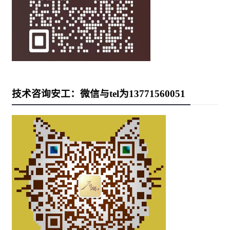
技术咨询安工：微信与tel为13771560051