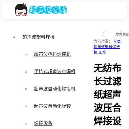
超声波塑料焊接
当前位置：
首页
超声波塑料焊接
机
正文
超声波塑料焊接机
无纺布
手持式超声波点焊机
长过滤
超声波自动化焊接机
纸超声
波压合
超声波自动化配套
焊接设
焊接设备