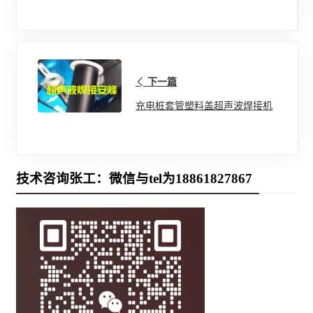
下一篇
充电桩套管塑料盖超声波焊接机
技术咨询张工：微信与tel为18861827867