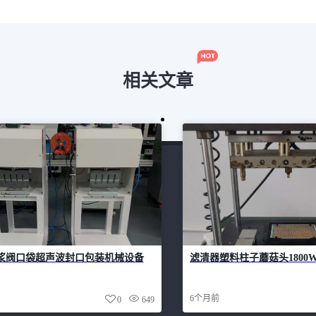
相关文章
浆阀口袋超声波封口包装机械设备
滤清器塑料柱子蘑菇头1800
6个月前
0
649