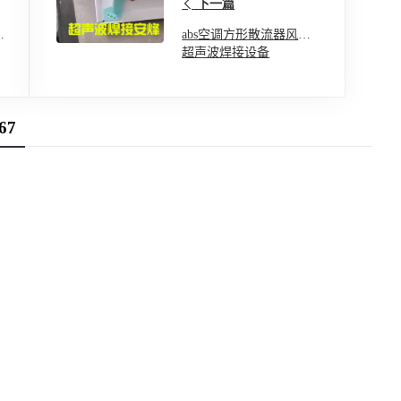
下一篇
压
abs空调方形散流器风口
超声波焊接设备
67