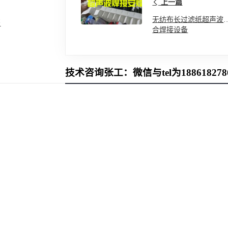
上一篇
无纺布长过滤纸超声波
书
合焊接设备
技术咨询张工：微信与tel为188618278