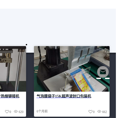
W热熔铆接机
气泡膜袋子15K超声波封口包装机
6个月前
0
620
0
662