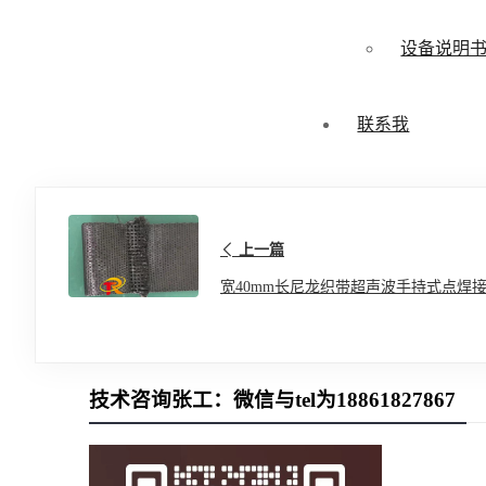
设备说明
联系我
上一篇
宽40mm长尼龙织带超声波手持式点焊
技术咨询张工：微信与tel为18861827867