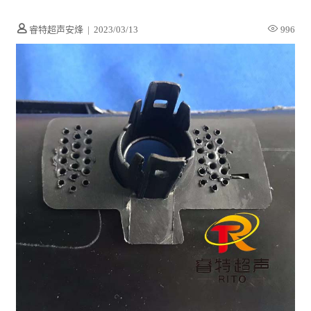
睿特超声安烽
|
2023/03/13
996