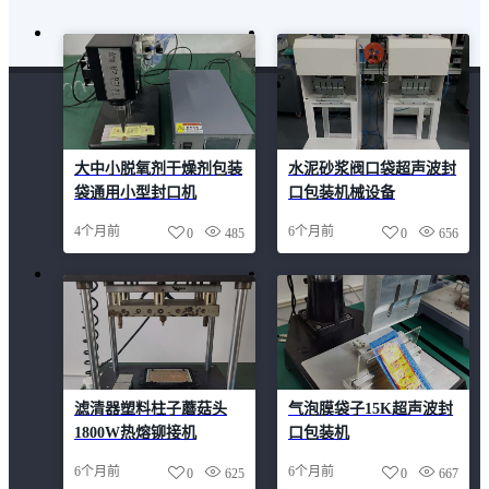
大中小脱氧剂干燥剂包装
水泥砂浆阀口袋超声波封
袋通用小型封口机
口包装机械设备
4个月前
6个月前
0
485
0
656
滤清器塑料柱子蘑菇头
气泡膜袋子15K超声波封
1800W热熔铆接机
口包装机
6个月前
6个月前
0
625
0
667