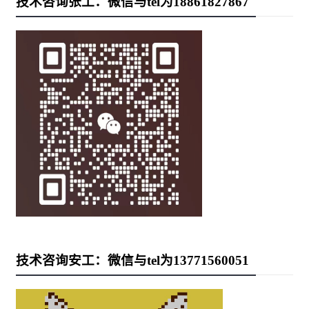
技术咨询张工：微信与tel为18861827867
技术咨询安工：微信与tel为13771560051