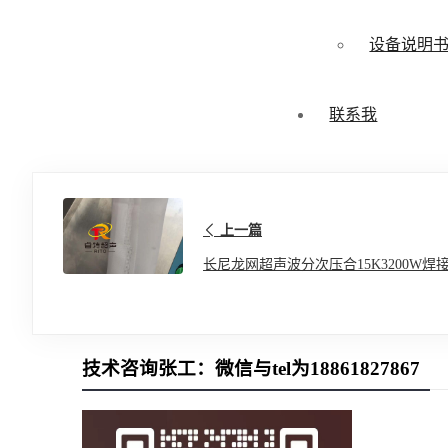
设备说明
联系我
上一篇
长尼龙网超声波分次压合15K3200W焊
技术咨询张工：微信与tel为18861827867