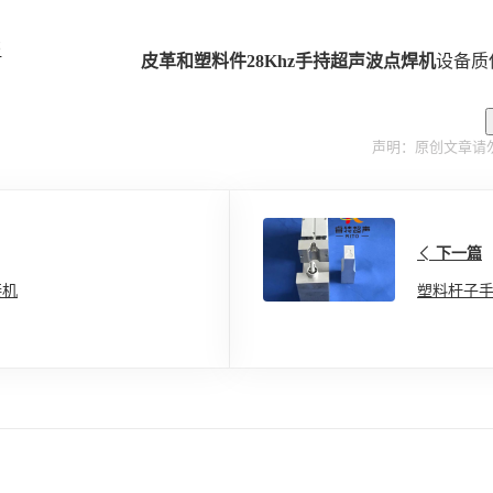
书
皮革和塑料件28Khz手持超声波点焊机
设备质
声明：原创文章请
下一篇
接机
塑料杆子手