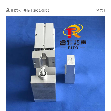
睿特超声安烽
|
2022/08/22
798