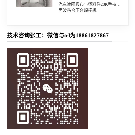
汽车遮阳板布与塑料件28K手持超
声波粘合压合焊接机
技术咨询张工：微信与tel为18861827867