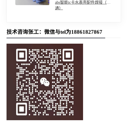
abs智能ic卡水表壳配件焊接（南
通）
技术咨询张工：微信与tel为18861827867