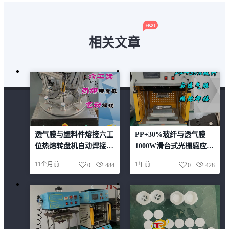
相关文章
透气膜与塑料件熔接六工
PP+30%玻纤与透气膜
位热熔转盘机自动焊接设
1000W滑台式光栅感应热
备
熔焊接机
11个月前
1年前
0
484
0
428