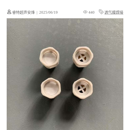
睿特超声安烽
|
2025/06/19
440
透气膜焊接