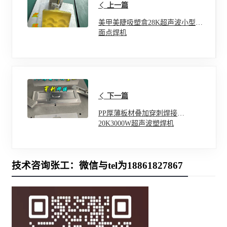
上一篇
美甲美睫吸塑盒28K超声波小型桌
面点焊机
下一篇
PP厚薄板材叠加穿刺焊接
20K3000W超声波塑焊机
技术咨询张工：微信与tel为18861827867