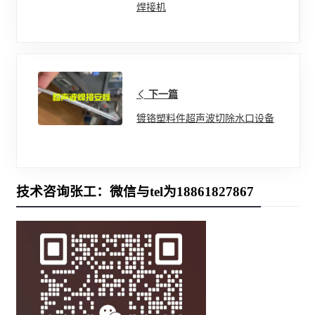
焊接机
下一篇
镀铬塑料件超声波切除水口设备
技术咨询张工：微信与tel为18861827867