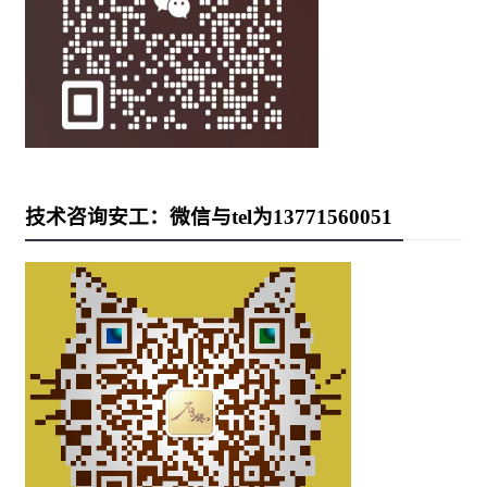
技术咨询安工：微信与tel为13771560051