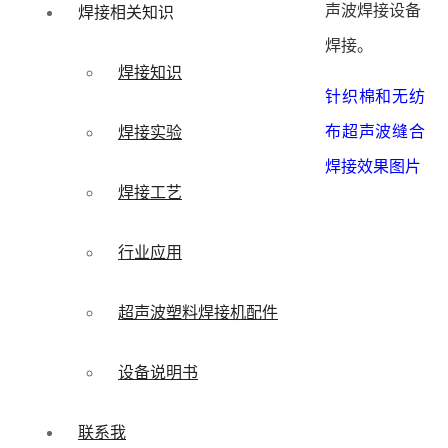
声波焊接设备
焊接相关知识
焊接。
焊接知识
针织棉和无纺
布超声波缝合
焊接实验
焊接效果图片
焊接工艺
行业应用
超声波塑料焊接机配件
设备说明书
联系我