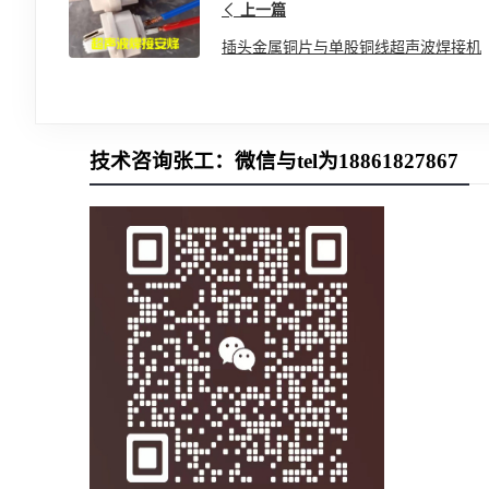
上一篇
插头金属铜片与单股铜线超声波焊接机
技术咨询张工：微信与tel为18861827867