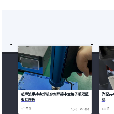
超声波手持点焊机穿刺焊接中空格子板双壁
汽配pp
板瓦楞板
机
8个月前
1年前
0
404