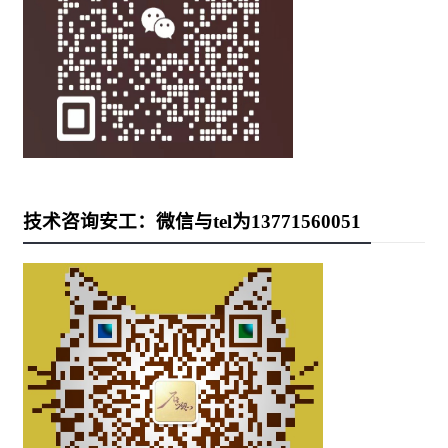
技术咨询安工：微信与tel为13771560051