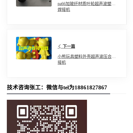
pa66加玻纤材质叶轮超声波塑料
焊接机
下一篇
小熊玩具塑料外壳超声波压合焊
接机
技术咨询张工：微信与tel为18861827867