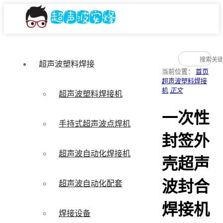
超声波塑料焊接
当前位置：
首页
超声波塑料焊接
机
正文
超声波塑料焊接机
一次性
手持式超声波点焊机
封签外
超声波自动化焊接机
壳超声
波封合
超声波自动化配套
焊接机
焊接设备