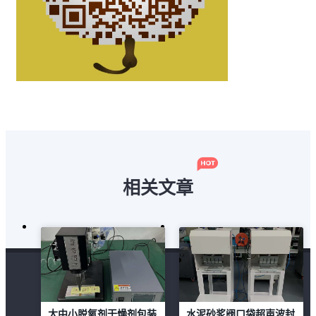
相关文章
大中小脱氧剂干燥剂包装
水泥砂浆阀口袋超声波封