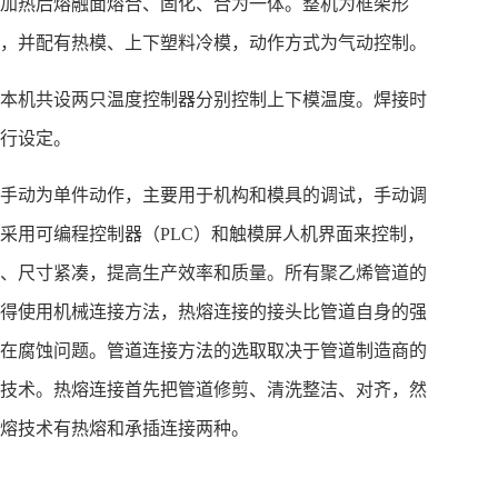
件加热后熔融面熔合、固化、合为一体。整机为框架形
成，并配有热模、上下塑料冷模，动作方式为气动控制。
。本机共设两只温度控制器分别控制上下模温度。焊接时
自行设定。
，手动为单件动作，主要用于机构和模具的调试，手动调
采用可编程控制器（PLC）和触模屏人机界面来控制，
靠、尺寸紧凑，提高生产效率和质量。所有聚乙烯管道的
不得使用机械连接方法，热熔连接的接头比管道自身的强
存在腐蚀问题。管道连接方法的选取取决于管道制造商的
的技术。热熔连接首先把管道修剪、清洗整洁、对齐，然
热熔技术有热熔和承插连接两种。