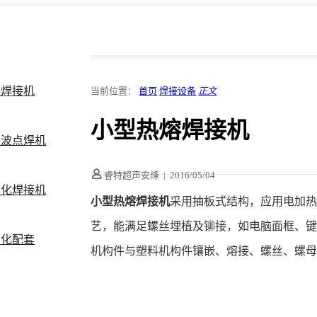
料焊接机
当前位置：
首页
焊接设备
正文
小型热熔焊接机
声波点焊机
睿特超声安烽
|
2016/05/04
动化焊接机
小型热熔焊接机
采用抽板式结构，应用电加
艺，能满足螺丝埋植及铆接，如电脑面框、
动化配套
机构件与塑料机构件镶嵌、熔接、螺丝、螺