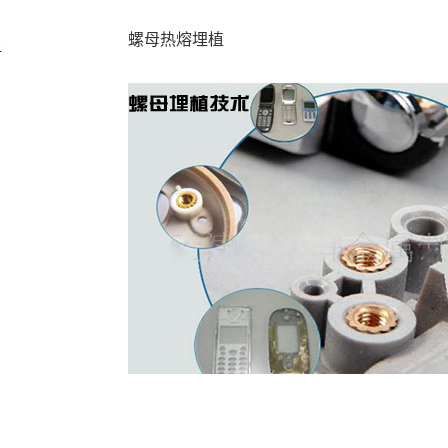
螺母热熔埋植
书