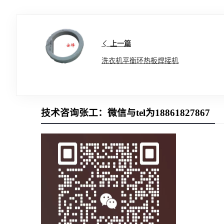
上一篇
洗衣机平衡环热板焊接机
技术咨询张工：微信与tel为18861827867