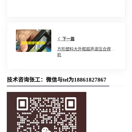
下一篇
方形塑料大外框超声波压合焊接
机
技术咨询张工：微信与tel为18861827867