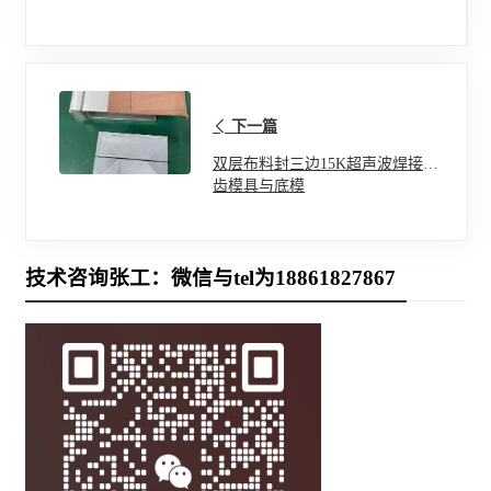
下一篇
双层布料封三边15K超声波焊接出
齿模具与底模
技术咨询张工：微信与tel为18861827867