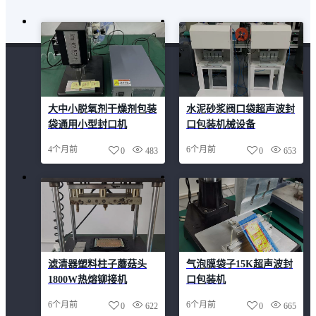
大中小脱氧剂干燥剂包装
水泥砂浆阀口袋超声波封
袋通用小型封口机
口包装机械设备
4个月前
6个月前
0
483
0
653
滤清器塑料柱子蘑菇头
气泡膜袋子15K超声波封
1800W热熔铆接机
口包装机
6个月前
6个月前
0
622
0
665