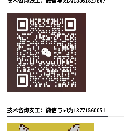
技术咨询张工：微信与tel为18861827867
技术咨询安工：微信与tel为13771560051