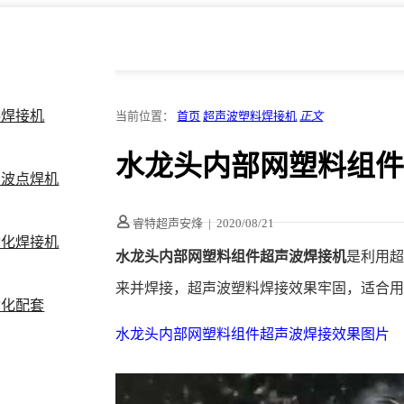
料焊接机
当前位置：
首页
超声波塑料焊接机
正文
水龙头内部网塑料组
声波点焊机
睿特超声安烽
|
2020/08/21
动化焊接机
水龙头内部网塑料组件超声波焊接机
是利用
来并焊接，超声波塑料焊接效果牢固，适合用2
动化配套
水龙头内部网塑料组件超声波焊接效果图片