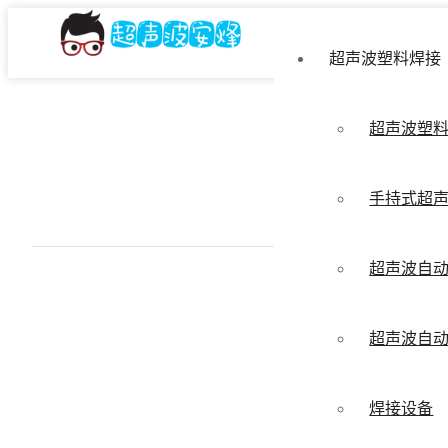
超声波塑料焊接
超声波塑
手持式超
超声波自
超声波自
焊接设备