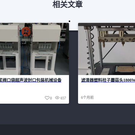
相关文章
浆阀口袋超声波封口包装机械设备
滤清器塑料柱子蘑菇头1800
6个月前
0
657