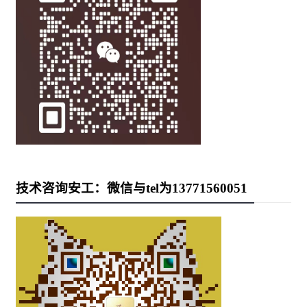
技术咨询安工：微信与tel为13771560051