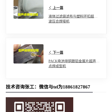
上一篇
液体过滤袋滤布与塑料环扣超声
波压合焊接机
下一篇
PACK电池排铜跟铝金属片超声波
点焊成型机
技术咨询张工：微信与tel为18861827867