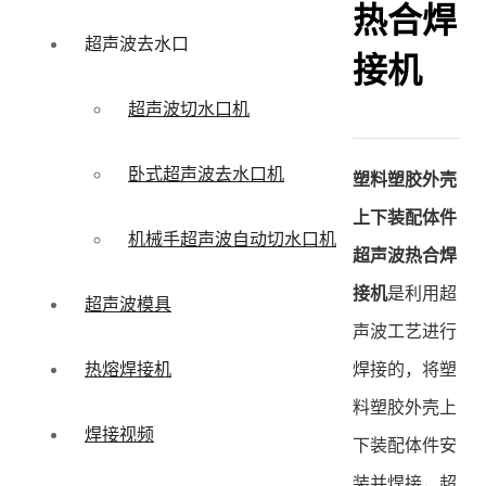
热合焊
超声波去水口
接机
超声波切水口机
卧式超声波去水口机
塑料塑胶外壳
上下装配体件
机械手超声波自动切水口机
超声波热合焊
接机
是利用超
超声波模具
声波工艺进行
焊接的，将塑
热熔焊接机
料塑胶外壳上
焊接视频
下装配体件安
装并焊接，超