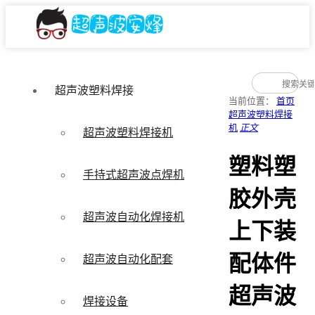
超声波塑料焊接
当前位置：
首页
超声波塑料焊接
机
正文
超声波塑料焊接机
塑料塑
手持式超声波点焊机
胶外壳
超声波自动化焊接机
上下装
配体件
超声波自动化配套
超声波
焊接设备