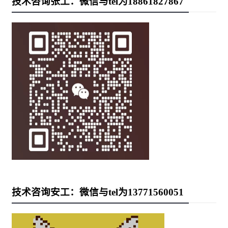
技术咨询张工：微信与tel为18861827867
技术咨询安工：微信与tel为13771560051