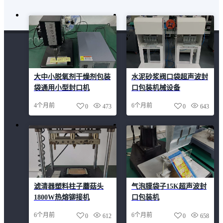
大中小脱氧剂干燥剂包装
水泥砂浆阀口袋超声波封
袋通用小型封口机
口包装机械设备
4个月前
6个月前
0
473
0
643
滤清器塑料柱子蘑菇头
气泡膜袋子15K超声波封
1800W热熔铆接机
口包装机
6个月前
6个月前
0
612
0
658