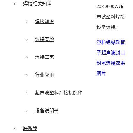
焊接相关知识
20K2000W超
声波塑料焊接
焊接知识
设备焊接。
焊接实验
塑料绝缘软管
子超声波封口
焊接工艺
封尾焊接效果
图片
行业应用
超声波塑料焊接机配件
设备说明书
联系我