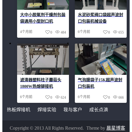
大中小脱氧剂干燥剂包装
水泥砂浆阀口袋超声波封
袋通用小型封口机
口包装机械设备
4个月前
6个月前
0
484
0
655
滤清器塑料柱子蘑菇头
气泡膜袋子15K超声波封
1800W热熔铆接机
口包装机
6个月前
6个月前
0
624
0
666
热板焊接机
焊接实验
我与客户
成长点滴
Copyright © 2013 All Rights Reserved.
Theme by
晨星博客