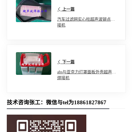
上一篇
汽车过滤网实心柱超声波铆点焊
接机
下一篇
abs与亚克力灯罩面板外壳超声波
焊接机
技术咨询张工：微信与tel为18861827867