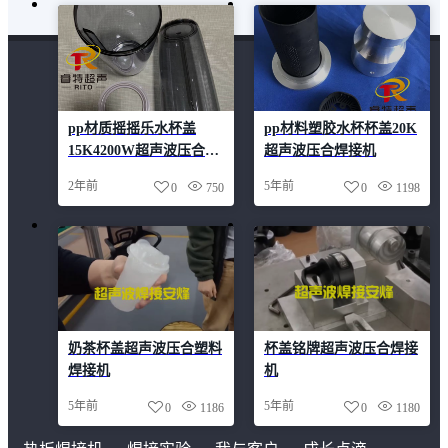
pp材质摇摇乐水杯盖
pp材料塑胶水杯杯盖20K
15K4200W超声波压合焊
超声波压合焊接机
接机
2年前
5年前
0
750
0
1198
奶茶杯盖超声波压合塑料
杯盖铭牌超声波压合焊接
焊接机
机
5年前
5年前
0
1186
0
1180