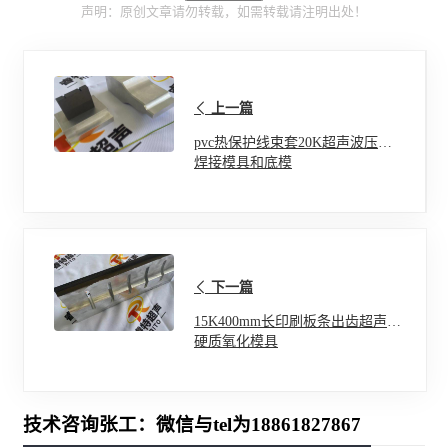
声明：原创文章请勿转载，如需转载请注明出处！
上一篇
pvc热保护线束套20K超声波压合
焊接模具和底模
下一篇
15K400mm长印刷板条出齿超声波
硬质氧化模具
技术咨询张工：微信与tel为18861827867