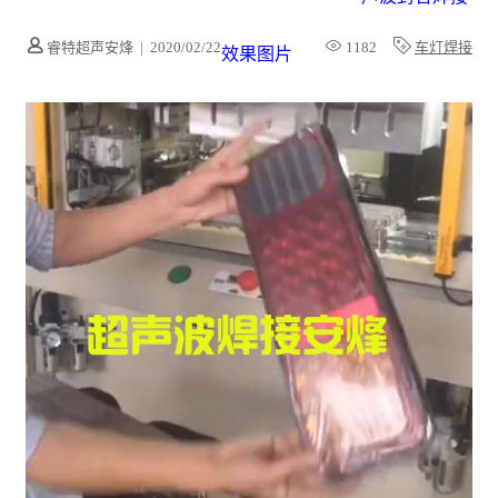
睿特超声安烽
|
2020/02/22
1182
车灯焊接
效果图片