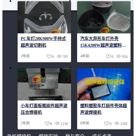
PC车灯28K900W手持式
汽车大异形车灯外壳
超声波切割机
15K4200W超声波塑料焊
接机
2年前
4年前
0
705
0
954
小车灯面板框组件超声波
塑料塑胶车灯组件壳体超
压合焊接机
声波焊接机
5年前
6年前
0
1236
0
1292