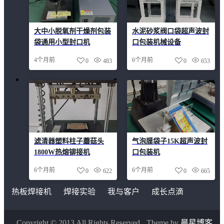
大中小脱氧剂干燥剂包装
水泥砂浆阀口袋超声波封
袋通用小型封口机
口包装机械设备
4个月前
6个月前
0
483
0
653
滤清器塑料柱子蘑菇头
气泡膜袋子15K超声波封
1800W热熔铆接机
口包装机
6个月前
6个月前
0
622
0
665
热板焊接机
焊接实验
我与客户
成长点滴
Copyright © 2013 All Rights Reserved.
Theme by
晨星博客