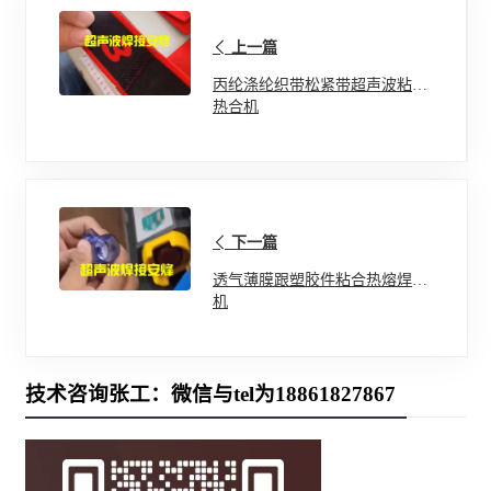
上一篇
丙纶涤纶织带松紧带超声波粘接
热合机
下一篇
透气薄膜跟塑胶件粘合热熔焊接
机
技术咨询张工：微信与tel为18861827867