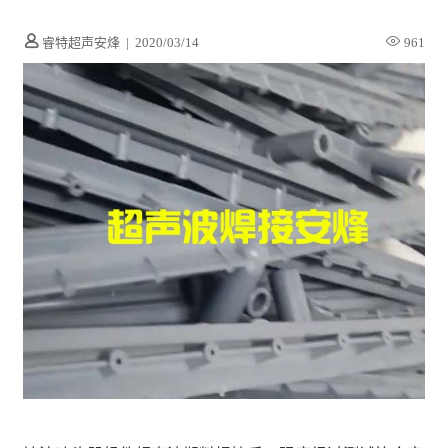
睿特超声安烽
|
2020/03/14
961