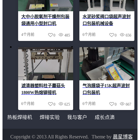
大中小脱氧剂干燥剂包装
水泥砂浆阀口袋超声波封
袋通用小型封口机
口包装机械设备
4个月前
6个月前
0
485
0
656
滤清器塑料柱子蘑菇头
气泡膜袋子15K超声波封
1800W热熔铆接机
口包装机
6个月前
6个月前
0
625
0
667
热板焊接机
焊接实验
我与客户
成长点滴
Copyright © 2013 All Rights Reserved.
Theme by
晨星博客