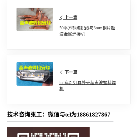
上一篇
50平方铜编织线与3mm铜片超声
波金属焊接机
下一篇
led车灯灯具外壳超声波塑料焊接
机
技术咨询张工：微信与tel为18861827867