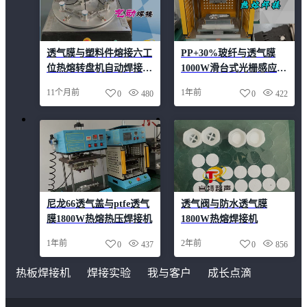
透气膜与塑料件熔接六工
PP+30%玻纤与透气膜
位热熔转盘机自动焊接设
1000W滑台式光栅感应热
备
熔焊接机
11个月前
1年前
0
480
0
422
尼龙66透气盖与ptfe透气
透气阀与防水透气膜
膜1800W热熔热压焊接机
1800W热熔焊接机
1年前
2年前
0
437
0
856
热板焊接机
焊接实验
我与客户
成长点滴