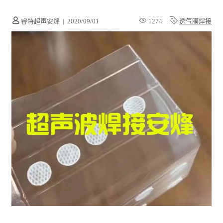
睿特超声安烽
|
2020/09/01
1274
透气膜焊接