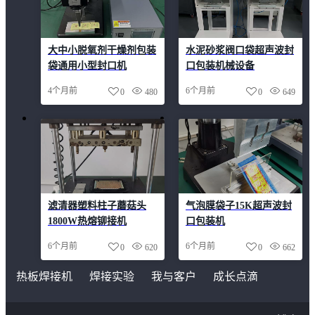
大中小脱氧剂干燥剂包装
水泥砂浆阀口袋超声波封
袋通用小型封口机
口包装机械设备
4个月前
6个月前
0
480
0
649
滤清器塑料柱子蘑菇头
气泡膜袋子15K超声波封
1800W热熔铆接机
口包装机
6个月前
6个月前
0
620
0
662
热板焊接机
焊接实验
我与客户
成长点滴