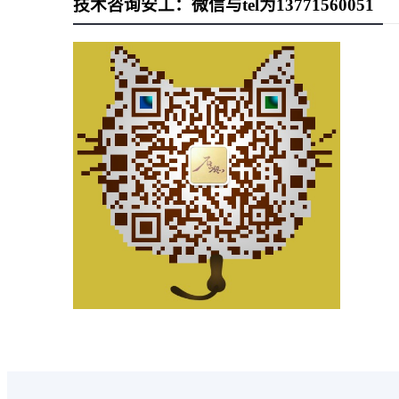
技术咨询安工：微信与tel为13771560051