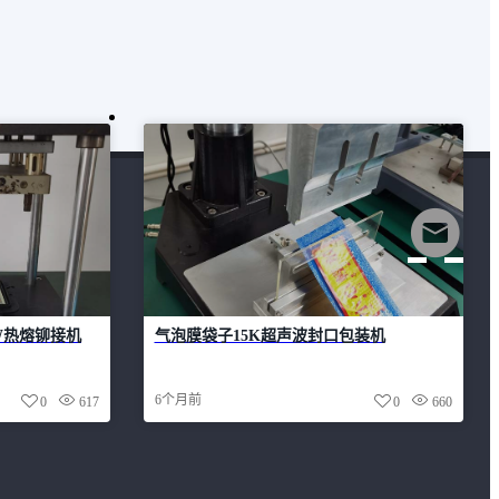
W热熔铆接机
气泡膜袋子15K超声波封口包装机
6个月前
0
617
0
660