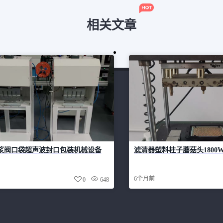
相关文章
浆阀口袋超声波封口包装机械设备
滤清器塑料柱子蘑菇头1800
6个月前
0
648