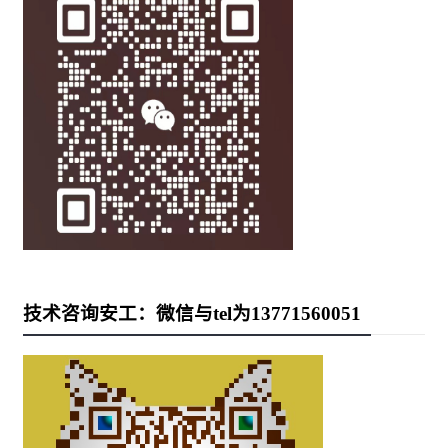
技术咨询安工：微信与tel为13771560051