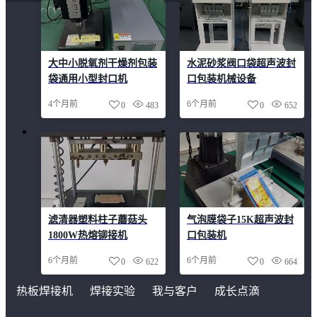
大中小脱氧剂干燥剂包装
水泥砂浆阀口袋超声波封
袋通用小型封口机
口包装机械设备
4个月前
6个月前
0
483
0
652
滤清器塑料柱子蘑菇头
气泡膜袋子15K超声波封
1800W热熔铆接机
口包装机
6个月前
6个月前
0
622
0
664
热板焊接机
焊接实验
我与客户
成长点滴