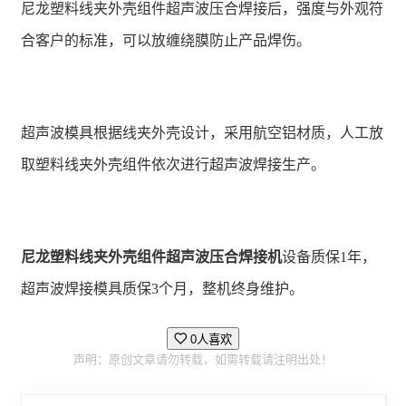
尼龙塑料线夹外壳组件超声波压合焊接后，强度与外观符
合客户的标准，可以放缠绕膜防止产品焊伤。
超声波模具根据线夹外壳设计，采用航空铝材质，人工放
取塑料线夹外壳组件依次进行超声波焊接生产。
尼龙塑料线夹外壳组件超声波压合焊接机
设备质保1年，
超声波焊接模具质保3个月，整机终身维护。
0人喜欢
声明：原创文章请勿转载，如需转载请注明出处！