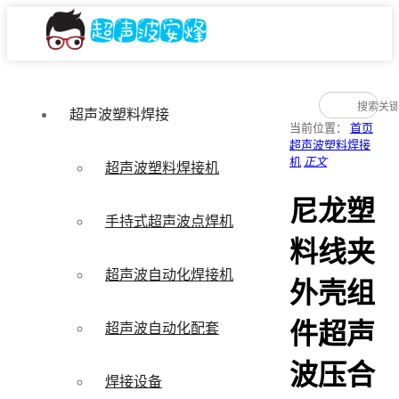
超声波塑料焊接
当前位置：
首页
超声波塑料焊接
机
正文
超声波塑料焊接机
尼龙塑
手持式超声波点焊机
料线夹
超声波自动化焊接机
外壳组
件超声
超声波自动化配套
波压合
焊接设备