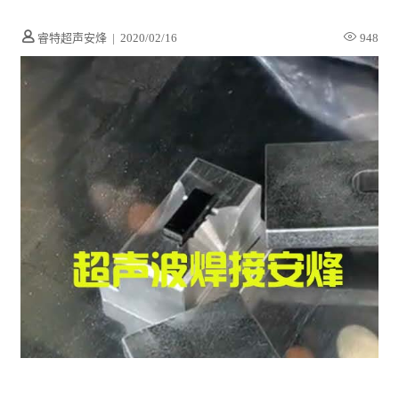
睿特超声安烽
|
2020/02/16
948