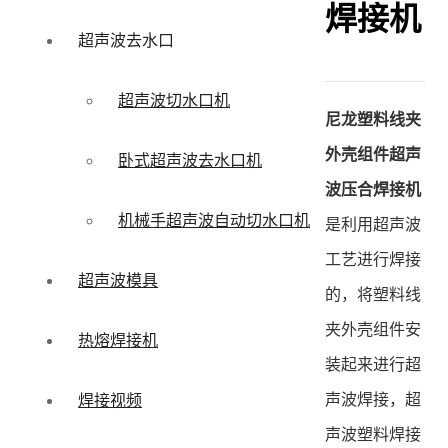
焊接机
超声波去水口
超声波切水口机
尼龙塑料线夹
外壳组件超声
卧式超声波去水口机
波压合焊接机
机械手超声波自动切水口机
是利用超声波
工艺进行焊接
超声波模具
的，将塑料线
夹外壳组件安
热熔焊接机
装起来进行超
声波焊接，超
焊接视频
声波塑料焊接