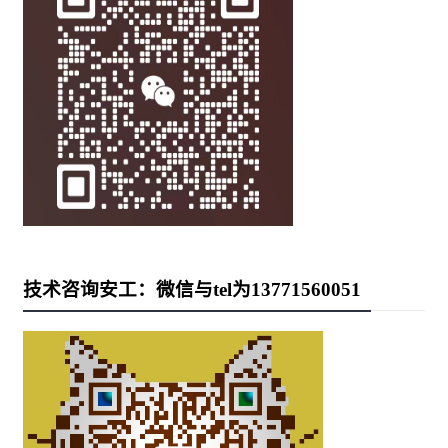
技术咨询安工：微信与tel为13771560051