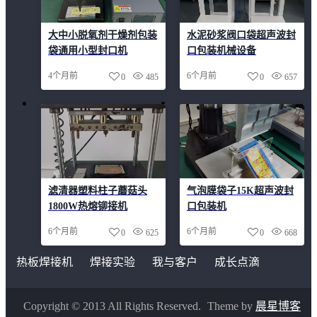
大中小脱氧剂干燥剂包装
水泥砂浆阀口袋超声波封
袋通用小型封口机
口包装机械设备
4个月前
6个月前
0
485
0
657
滤清器塑料柱子蘑菇头
气泡膜袋子15K超声波封
1800W热熔铆接机
口包装机
6个月前
6个月前
0
625
0
668
热板焊接机
焊接实验
我与客户
成长点滴
Copyright © 2013 All Rights Reserved.
Theme by
晨星博客