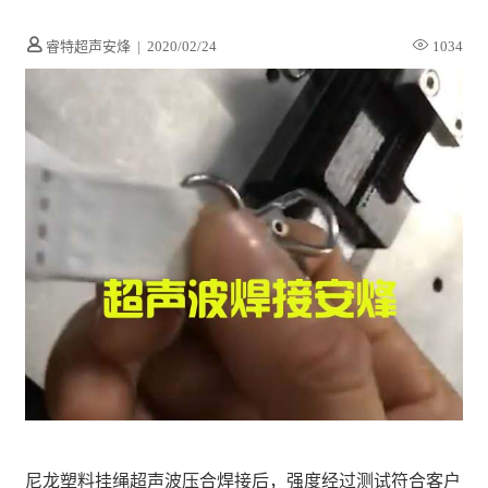
睿特超声安烽
|
2020/02/24
1034
尼龙塑料挂绳超声波压合焊接后，强度经过测试符合客户