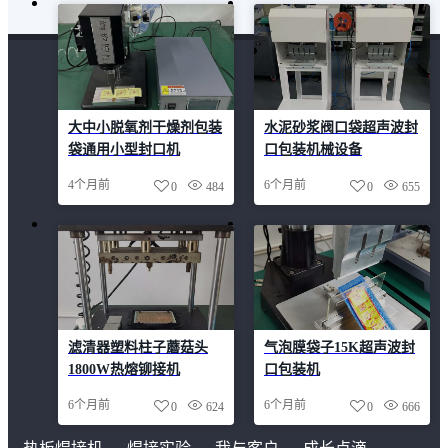
大中小脱氧剂干燥剂包装
水泥砂浆阀口袋超声波封
袋通用小型封口机
口包装机械设备
4个月前
6个月前
0
484
0
655
滤清器塑料柱子蘑菇头
气泡膜袋子15K超声波封
1800W热熔铆接机
口包装机
6个月前
6个月前
0
624
0
666