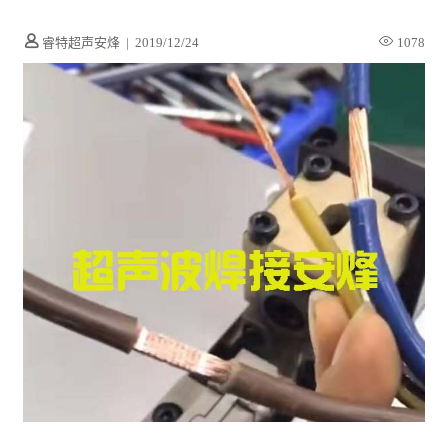
睿特超声安烽
|
2019/12/24
1078