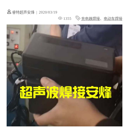
睿特超声安烽
|
2020/03/19
1355
充电器焊接
、
电动车焊接