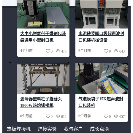
大中小脱氧剂干燥剂包装
水泥砂浆阀口袋超声波封
袋通用小型封口机
口包装机械设备
4个月前
6个月前
0
473
0
643
滤清器塑料柱子蘑菇头
气泡膜袋子15K超声波封
1800W热熔铆接机
口包装机
6个月前
6个月前
0
612
0
657
热板焊接机
焊接实验
我与客户
成长点滴