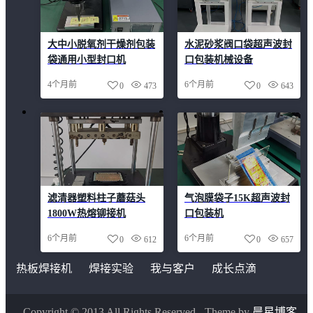
大中小脱氧剂干燥剂包装
水泥砂浆阀口袋超声波封
袋通用小型封口机
口包装机械设备
4个月前
6个月前
0
473
0
643
滤清器塑料柱子蘑菇头
气泡膜袋子15K超声波封
1800W热熔铆接机
口包装机
6个月前
6个月前
0
612
0
657
热板焊接机
焊接实验
我与客户
成长点滴
Copyright © 2013 All Rights Reserved.
Theme by
晨星博客