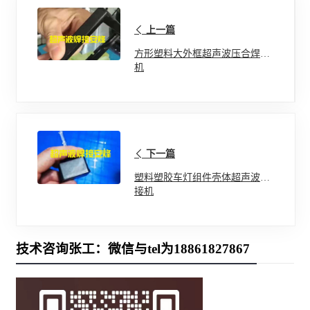
上一篇
方形塑料大外框超声波压合焊接
机
下一篇
塑料塑胶车灯组件壳体超声波焊
接机
技术咨询张工：微信与tel为18861827867