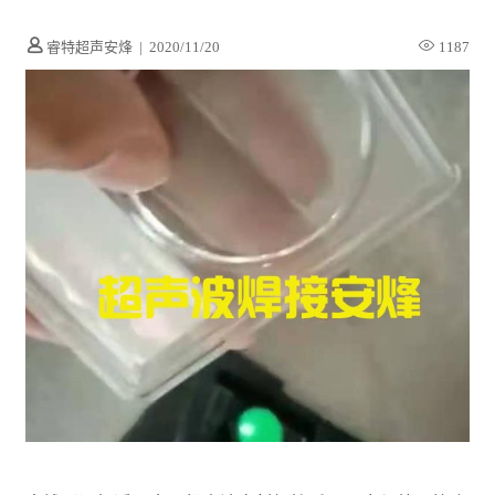
睿特超声安烽
|
2020/11/20
1187