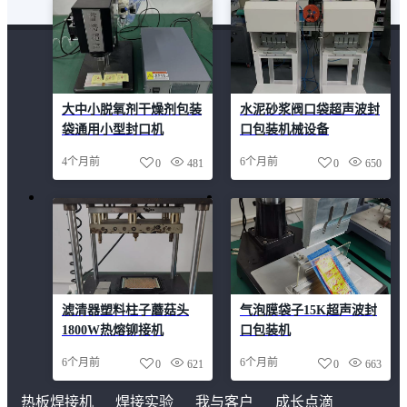
大中小脱氧剂干燥剂包装
水泥砂浆阀口袋超声波封
袋通用小型封口机
口包装机械设备
4个月前
6个月前
0
481
0
650
滤清器塑料柱子蘑菇头
气泡膜袋子15K超声波封
1800W热熔铆接机
口包装机
6个月前
6个月前
0
621
0
663
热板焊接机
焊接实验
我与客户
成长点滴