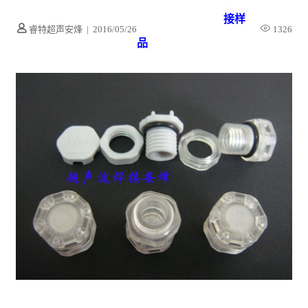
接样
睿特超声安烽
|
2016/05/26
1326
品