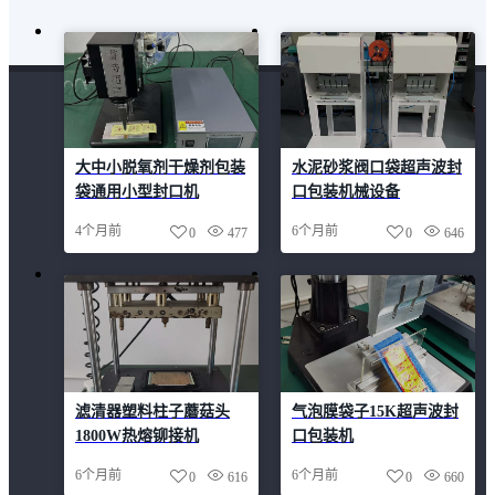
大中小脱氧剂干燥剂包装
水泥砂浆阀口袋超声波封
袋通用小型封口机
口包装机械设备
4个月前
6个月前
0
477
0
646
滤清器塑料柱子蘑菇头
气泡膜袋子15K超声波封
1800W热熔铆接机
口包装机
6个月前
6个月前
0
616
0
660