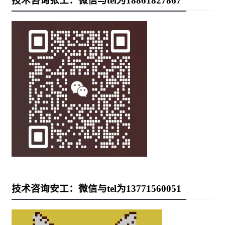
技术咨询张工：微信与tel为18861827867
技术咨询安工：微信与tel为13771560051