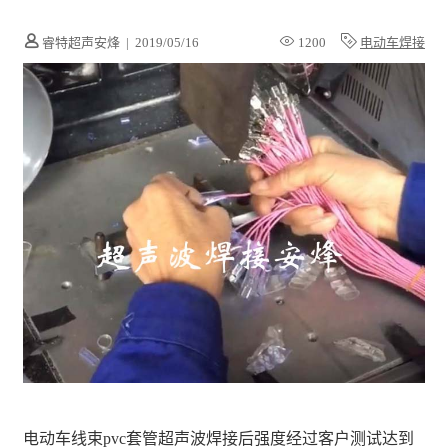
睿特超声安烽
|
2019/05/16
1200
电动车焊接
电动车线束pvc套管超声波焊接后强度经过客户测试达到