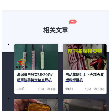
相关文章
海绵管与线束35K900W
电动车尾灯上下壳超声波
超声波手持定位点焊机
塑料焊接机
2年前
6年前
0
818
0
1300