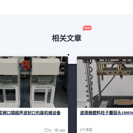
相关文章
浆阀口袋超声波封口包装机械设备
滤清器塑料柱子蘑菇头1800
6个月前
0
649