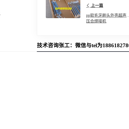
上一篇
书
pp软毛牙刷头外壳超声
压合焊接机
技术咨询张工：微信与tel为188618278