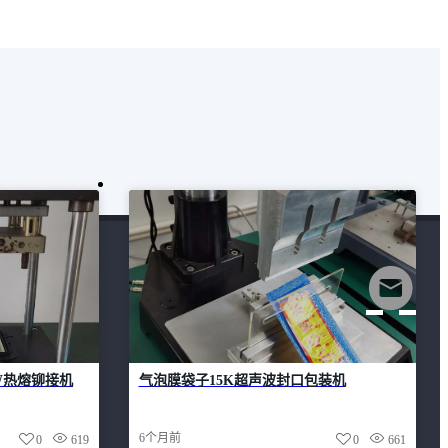
W热熔铆接机
气泡膜袋子15K超声波封口包装机
6个月前
0
619
0
661