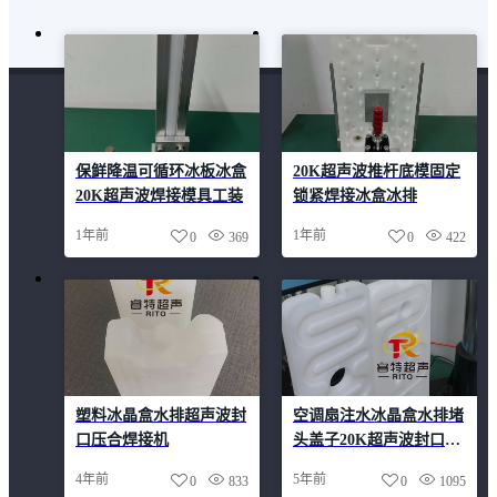
保鲜降温可循环冰板冰盒
20K超声波推杆底模固定
20K超声波焊接模具工装
锁紧焊接冰盒冰排
1年前
1年前
0
369
0
422
塑料冰晶盒水排超声波封
空调扇注水冰晶盒水排堵
口压合焊接机
头盖子20K超声波封口焊
接机
4年前
5年前
0
833
0
1095