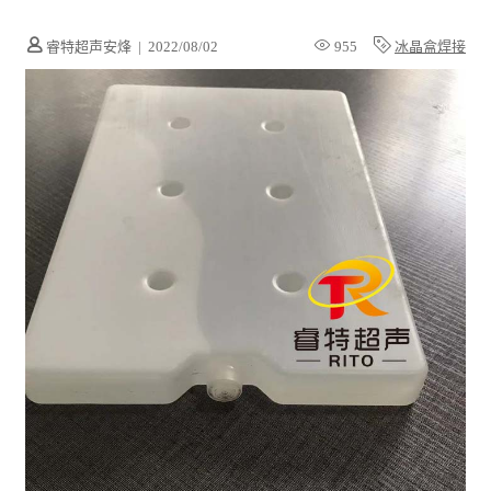
睿特超声安烽
|
2022/08/02
955
冰晶盒焊接