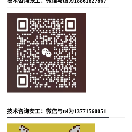
技术咨询张工：微信与tel为18861827867
技术咨询安工：微信与tel为13771560051