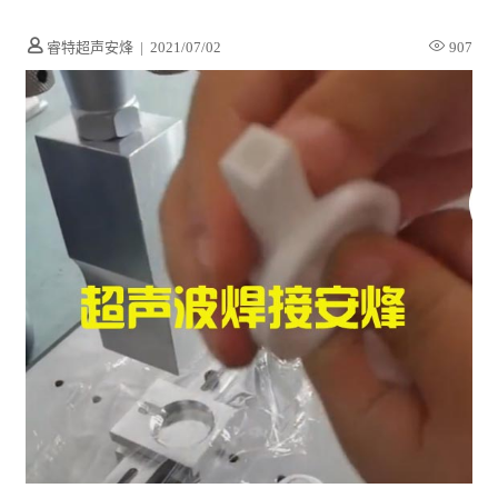
睿特超声安烽
|
2021/07/02
907