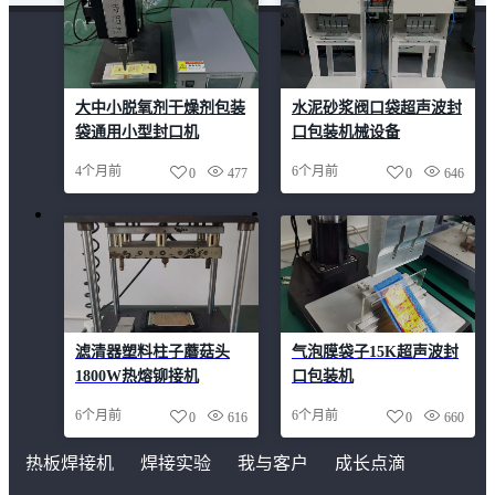
大中小脱氧剂干燥剂包装
水泥砂浆阀口袋超声波封
袋通用小型封口机
口包装机械设备
4个月前
6个月前
0
477
0
646
滤清器塑料柱子蘑菇头
气泡膜袋子15K超声波封
1800W热熔铆接机
口包装机
6个月前
6个月前
0
616
0
660
热板焊接机
焊接实验
我与客户
成长点滴