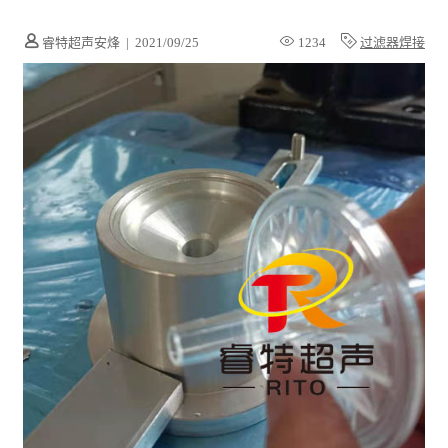
睿特超声安烽
|
2021/09/25
1234
过滤器焊接