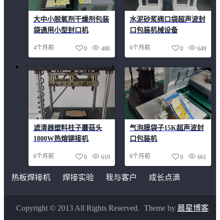
大中小脱氧剂干燥剂包装
水泥砂浆阀口袋超声波封
袋通用小型封口机
口包装机械设备
4个月前
6个月前
0
480
0
649
滤清器塑料柱子蘑菇头
气泡膜袋子15K超声波封
1800W热熔铆接机
口包装机
6个月前
6个月前
0
619
0
661
热板焊接机
焊接实验
我与客户
成长点滴
Copyright © 2013 All Rights Reserved.
Theme by
晨星博客