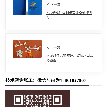
上一篇
35K塑料件穿刺超声波全波模具焊
头
下一篇
尼龙改性pp材质超声波切水口振
落设备
技术咨询张工：微信与tel为18861827867