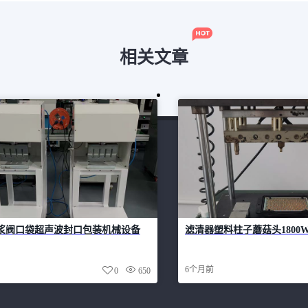
相关文章
浆阀口袋超声波封口包装机械设备
滤清器塑料柱子蘑菇头1800
6个月前
0
650