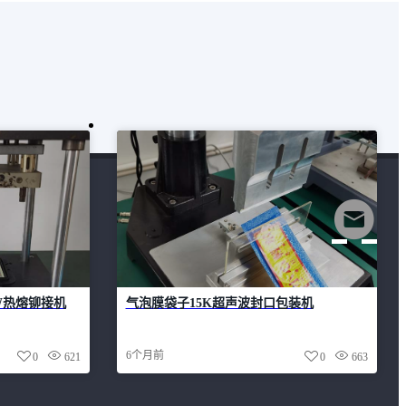
W热熔铆接机
气泡膜袋子15K超声波封口包装机
6个月前
0
621
0
663