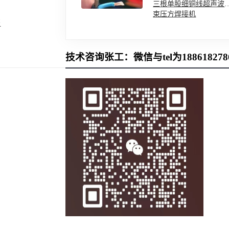
三根单股细铜线超声波
束压方焊接机
书
技术咨询张工：微信与tel为188618278