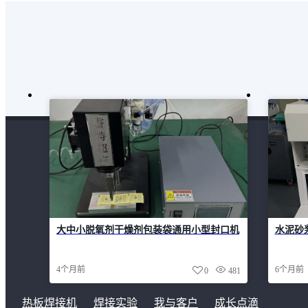
大中小脱氧剂干燥剂包装袋通用小型封口机
水泥砂
4个月前
6个月前
0
481
热板焊接机
焊接实验
我与客户
成长点滴