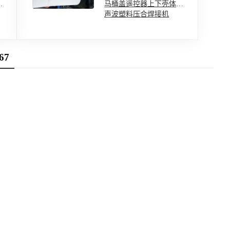
线
马桶盖遥控器上下壳体超
声波塑料压合焊接机
67