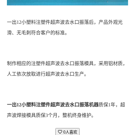
一出12小塑料注塑件超声波去水口振落后，产品外观光
滑、无毛刺符合客户的标准。
制作相应的注塑件超声波去水口振落模具，采用铝材质，
人工依次放取进行超声波去水口生产。
一出12小塑料注塑件超声波去水口振落机器
质保1年，超
声波焊接模具质保3个月，整机终身维护。
0人喜欢