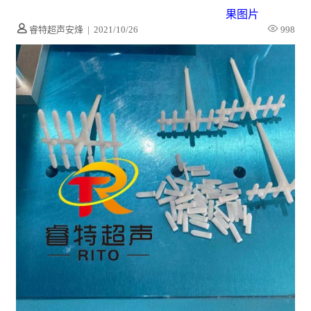
果图片
睿特超声安烽
|
2021/10/26
998